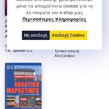
μόνο τα απαραίτητα cookies για τη
λειτουργία του e-shop μας
Περισσότερες πληροφορίες
ΔΙΑΧΕΙΡΙΣΗ
Οικονομικά και
ΚΙΝΔΥΝΟΥ ΣΤΟΝ
Διοίκηση
ΑΘΛΗΤΙΣΜΟ ΚΑΙ ΤΗΝ
Ανθρώπινων Πόρων
Μη αποδοχή
Αποδοχή Cookies
ΑΝΑΨΥΧΗ
στους Αθλητικούς
Οργανισμούς
Connaughton P.D., Pittman
T.A., Spencer O.J.
Τριπολιτσιώτη
Αλεξάνδρα