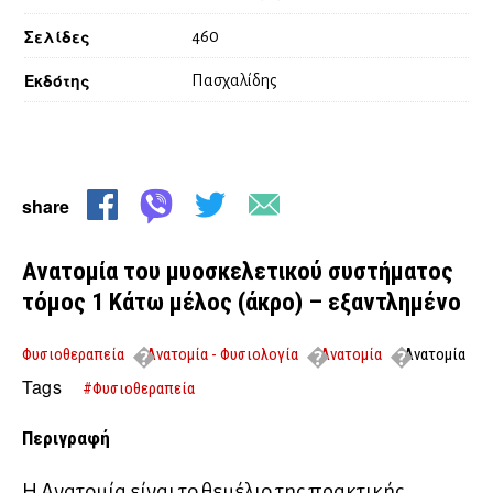
Σελίδες
460
Εκδότης
Πασχαλίδης
share
Ανατομία του μυοσκελετικού συστήματος
τόμος 1 Κάτω μέλος (άκρο) – εξαντλημένο
Φυσιοθεραπεία
Ανατομία - Φυσιολογία
Ανατομία
Ανατομία
του μυοσκελετικού συστήματος τόμος 1 Κάτω μέλος (άκρο) –
Tags
#Φυσιοθεραπεία
εξαντλημένο
Περιγραφή
Η Ανατομία είναι το θεμέλιο της πρακτικής