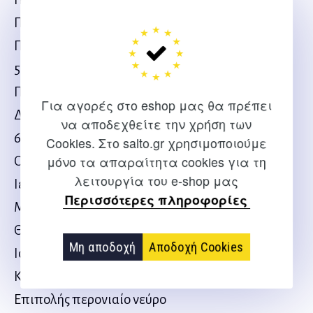
Πόδι: Έξω διαμέρισμα
Πόδι: Διάμεσο διαμέρισμα
5. ΙΝΩΔΗΣ ΙΣΤΟΣ
Περιτονίες
Για αγορές στο eshop μας θα πρέπει
Διαφράγματα και Πρόσθετα στοιχεία
να αποδεχθείτε την χρήση των
6. ΝΕΥΡΟΛΟΓΙΑ
Cookies. Στο salto.gr χρησιμοποιούμε
μόνο τα απαραίτητα cookies για τη
Οσφυϊκό νευρικό πλέγμα
λειτουργία του e-shop μας
Ιερό νευρικό πλέγμα
Περισσότερες πληροφορίες
Μηριαίο νεύρο
Θυροειδές νεύρο
Μη αποδοχή
Αποδοχή Cookies
Ισχιακό νεύρο
Κοινό περονιαίο νεύρο
Επιπολής περονιαίο νεύρο