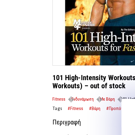
101 High-Intensity Workouts
Workouts) – out of stock
Fitness
Ενδυνάμωση
Με Βάρη
101 High
Workouts) – out of stock
#Fitness
#Βάρη
#Προπόνηση δύ
Tags
Περιγραφή