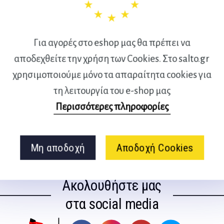
pending countless hours
cardio and without seeing
ity Workouts For Fast
Για αγορές στο eshop μας θα πρέπει να
kouts that continually
αποδεχθείτε την χρήση των Cookies. Στο salto.gr
duce body fat using
χρησιμοποιούμε μόνο τα απαραίτητα cookies για
hort, high-intensity bouts of
τη λειτουργία του e-shop μας
Περισσότερες πληροφορίες
Μη αποδοχή
Αποδοχή Cookies
Ακολουθήστε μας
στα social media