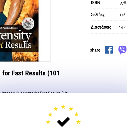
ISBN
978
Σελίδες
176
Διαστάσεις
14 ×
share
 for Fast Results (101
-Intensity Workouts for Fast Results (101
ναμης