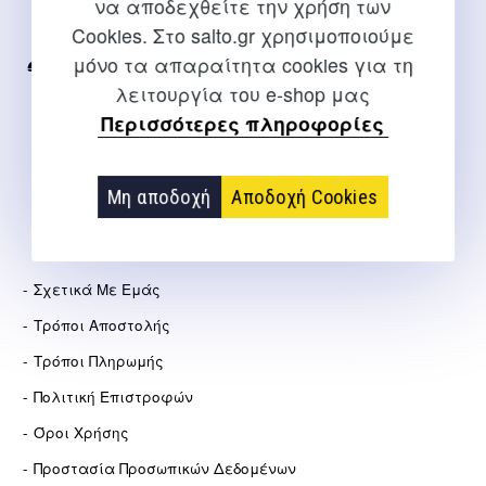
να αποδεχθείτε την χρήση των
Για διευκρινίσεις και υποστήριξη παραγγελιών μέσω του
Cookies. Στο salto.gr χρησιμοποιούμε
Internet
μόνο τα απαραίτητα cookies για τη
2310 267108
λειτουργία του e-shop μας
info@salto.gr
Περισσότερες πληροφορίες
Αγγελάκη 21, Θεσσαλονίκη
Μη αποδοχή
Αποδοχή Cookies
ΕΤΑΙΡΕΊΑ
Σχετικά Με Εμάς
Τρόποι Αποστολής
Τρόποι Πληρωμής
Πολιτική Επιστροφών
Όροι Χρήσης
Προστασία Προσωπικών Δεδομένων