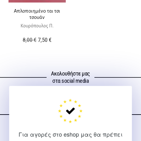
Απλοποιημένο ται τσι
τσουάν
Κουρόπουλος Π.
Original
Η
8,00
€
7,50
€
price
τρέχουσα
was:
τιμή
8,00 €.
είναι:
Ακολουθήστε μας
7,50 €.
στα social media
ΕΠΙΚΟΙΝΩΝΊΑ
Για αγορές στο eshop μας θα πρέπει