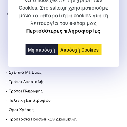
Internet
Cookies. Στο salto.gr χρησιμοποιούμε
μόνο τα απαραίτητα cookies για τη
2310 267108
λειτουργία του e-shop μας
info@salto.gr
Περισσότερες πληροφορίες
Αγγελάκη 21, Θεσσαλονίκη
Μη αποδοχή
Αποδοχή Cookies
ΕΤΑΙΡΕΊΑ
Σχετικά Με Εμάς
Τρόποι Αποστολής
Τρόποι Πληρωμής
Πολιτική Επιστροφών
Όροι Χρήσης
Προστασία Προσωπικών Δεδομένων