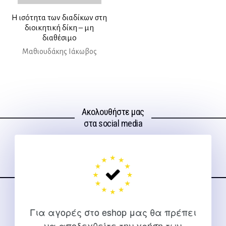
Η ισότητα των διαδίκων στη
διοικητική δίκη – μη
διαθέσιμο
Μαθιουδάκης Ιάκωβος
Ακολουθήστε μας
στα social media
ΕΠΙΚΟΙΝΩΝΊΑ
Για αγορές στο eshop μας θα πρέπει
Για διευκρινίσεις και υποστήριξη παραγγελιών μέσω του
να αποδεχθείτε την χρήση των