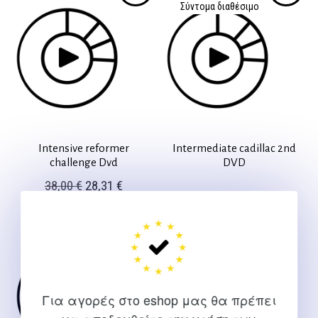
49,00 €.
είναι:
Σύντομα διαθέσιμο
35,28 €.
Intensive reformer
Intermediate cadillac 2nd
challenge Dvd
DVD
Original
Η
38,00
€
28,31
€
price
τρέχουσα
was:
τιμή
38,00 €.
είναι:
Σύντομα διαθέσιμο
28,31 €.
Για αγορές στο eshop μας θα πρέπει