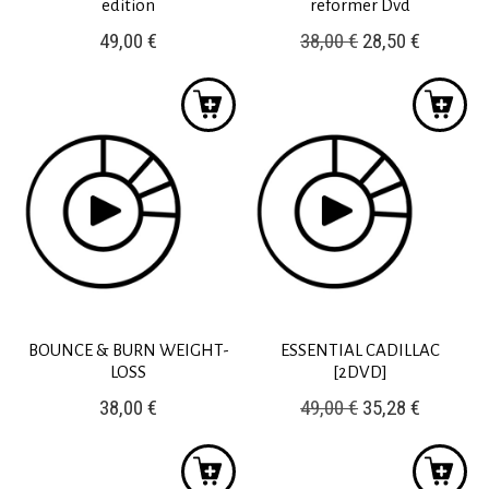
edition
reformer Dvd
Original
Η
49,00
€
38,00
€
28,50
€
price
τρέχουσ
was:
τιμή
38,00 €.
είναι:
28,50 €.
BOUNCE & BURN WEIGHT-
ESSENTIAL CADILLAC
LOSS
[2DVD]
Original
Η
38,00
€
49,00
€
35,28
€
price
τρέχουσ
was:
τιμή