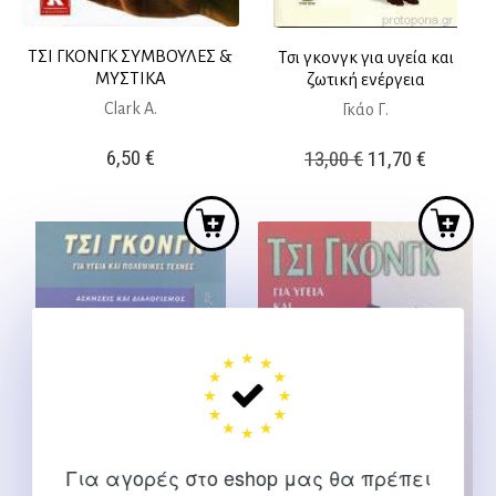
ΤΣΙ ΓΚΟΝΓΚ ΣΥΜΒΟΥΛΕΣ &
Τσι γκονγκ για υγεία και
ΜΥΣΤΙΚΑ
ζωτική ενέργεια
Clark A.
Γκάο Γ.
Original
Η
6,50
€
13,00
€
11,70
€
price
τρέχουσ
was:
τιμή
13,00 €.
είναι:
11,70 €.
Για αγορές στο eshop μας θα πρέπει