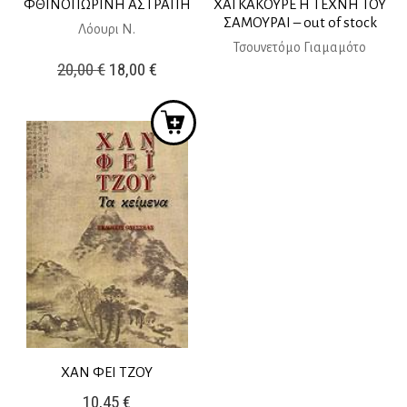
ΦΘΙΝΟΠΩΡΙΝΗ ΑΣΤΡΑΠΗ
ΧΑΓΚΑΚΟΥΡΕ Η ΤΕΧΝΗ ΤΟΥ
ΣΑΜΟΥΡΑΙ – out of stock
Λόουρι Ν.
Τσουνετόμο Γιαμαμότο
Original
Η
20,00
€
18,00
€
price
τρέχουσα
was:
τιμή
20,00 €.
είναι:
18,00 €.
ΧΑΝ ΦΕΙ ΤΖΟΥ
10,45
€