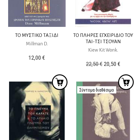
ΤΟ ΜΥΣΤΙΚΟ ΤΑΞΙΔΙ
ΤΟ ΠΛΗΡΕΣ ΕΓΧΕΙΡΙΔΙΟ ΤΟΥ
ΤΑΙ-ΤΣΙ ΤΣΟΥΑΝ
Millman D.
Kiew Kit Wonk.
12,00
€
Original
Η
22,50
€
20,50
€
price
τρέχουσ
was:
τιμή
22,50 €.
είναι:
Σύντομα διαθέσιμο
20,50 €.