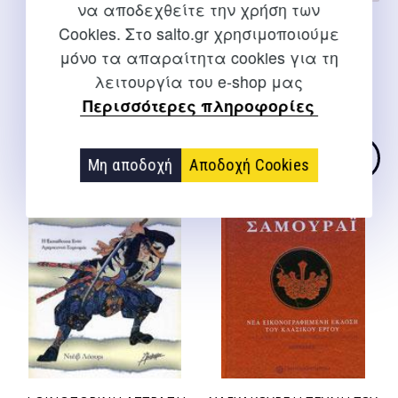
να αποδεχθείτε την χρήση των
ΤΣΙ ΓΚΟΝΓΚ, ΓΙΑ ΥΓΕΙΑ &
Τσι γκονγκ για υγεία και
Cookies. Στο salto.gr χρησιμοποιούμε
ΠΟΛΕΜΙΚΕΣ ΤΕΧΝΕΣ
ζωτικότητα
μόνο τα απαραίτητα cookies για τη
Γιάνγκ Τζ. Μ.
Ουόνγκ Κ. Κ.
λειτουργία του e-shop μας
Περισσότερες πληροφορίες
Original
Η
Original
Η
22,00
€
20,02
€
20,00
€
18,00
€
price
τρέχουσα
price
τρέχουσ
was:
τιμή
was:
τιμή
Μη αποδοχή
Αποδοχή Cookies
22,00 €.
είναι:
20,00 €.
είναι:
20,02 €.
18,00 €.