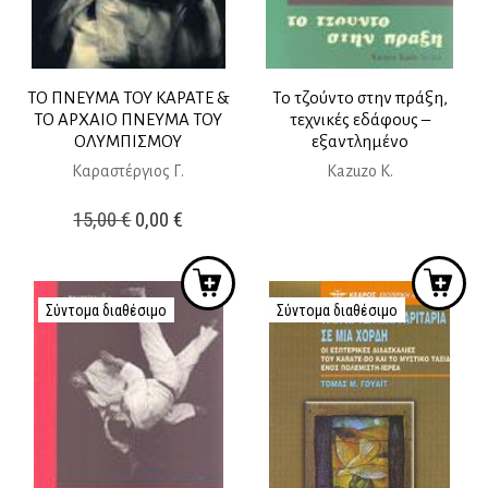
ΤΟ ΠΝΕΥΜΑ ΤΟΥ ΚΑΡΑΤΕ &
Το τζούντο στην πράξη,
ΤΟ ΑΡΧΑΙΟ ΠΝΕΥΜΑ ΤΟΥ
τεχνικές εδάφους –
ΟΛΥΜΠΙΣΜΟΥ
εξαντλημένο
Καραστέργιος Γ.
Κazuzo K.
Original
Η
15,00
€
0,00
€
price
τρέχουσα
was:
τιμή
15,00 €.
είναι:
Σύντομα διαθέσιμο
Σύντομα διαθέσιμο
0,00 €.