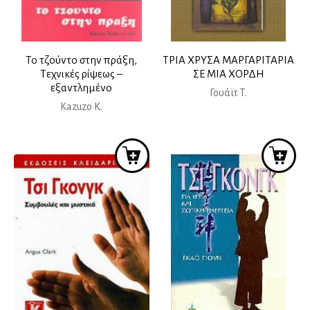
Το τζούντο στην πράξη,
ΤΡΙΑ ΧΡΥΣΑ ΜΑΡΓΑΡΙΤΑΡΙΑ
Τεχνικές ρίψεως –
ΣΕ ΜΙΑ ΧΟΡΔΗ
εξαντλημένο
Γουάϊτ Τ.
Κazuzo K.