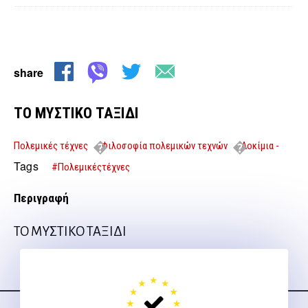
share
ΤΟ ΜΥΣΤΙΚΟ ΤΑΞΙΔΙ
Πολεμικές τέχνες
Φιλοσοφία πολεμικών τεχνών
Δοκίμια -
Μελέτες
ΤΟ ΜΥΣΤΙΚΟ ΤΑΞΙΔΙ
Tags
#Πολεμικέςτέχνες
Περιγραφή
ΤΟ ΜΥΣΤΙΚΟ ΤΑΞΙΔΙ
Ακολουθήστε μας
στα social media