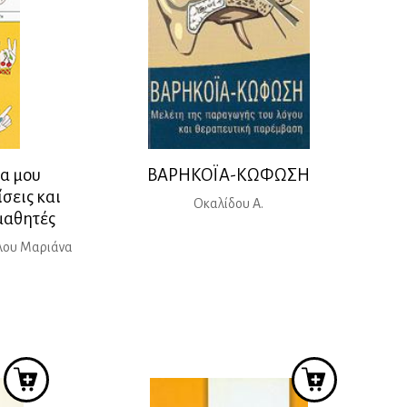
ια μου
ΒΑΡΗΚΟΪΑ-ΚΩΦΩΣΗ
σεις και
Οκαλίδου Α.
μαθητές
λου Μαριάνα
ρέχουσα
ιμή
ίναι:
3,85 €.