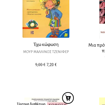
Έχω κώφωση
Μια πρό
π
ΜΟΥΡ ΜΑΛΛΙΝΟΣ ΤΖΕΝΙΦΕΡ
Original
Η
9,00
€
7,20
€
price
τρέχουσα
was:
τιμή
9,00 €.
είναι:
7,20 €.
Σύντομα διαθέσιμο