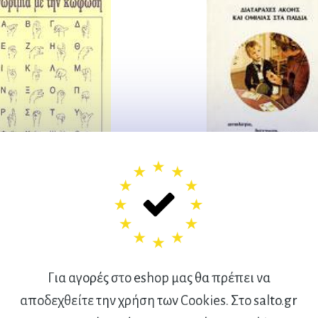
ριμία με την κώφωση
ΔΙΑΤΑΡΑΧΕΣ ΑΚΟΗΣ ΚΑΙ
ΣΤΑ ΠΑΙΔΙΑ
ειράτου-Κουλιούμπα Ε.
Ηλιάδης Θ., Μεταξάς Σ., Ψη
6,10
€
7,00
€
Για αγορές στο eshop μας θα πρέπει να
αποδεχθείτε την χρήση των Cookies. Στο salto.gr