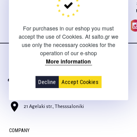
For purchases in our eshop you must
accept the use of Cookies. At salto.gr we
use only the necessary cookies for the
operation of our e-shop
CONTACT
More information
For clarifications and support of orders
Decline
Accept Cookies
+30 2310 267108
sales@salto.gr
21 Agelaki str., Thesssaloniki
COMPANY