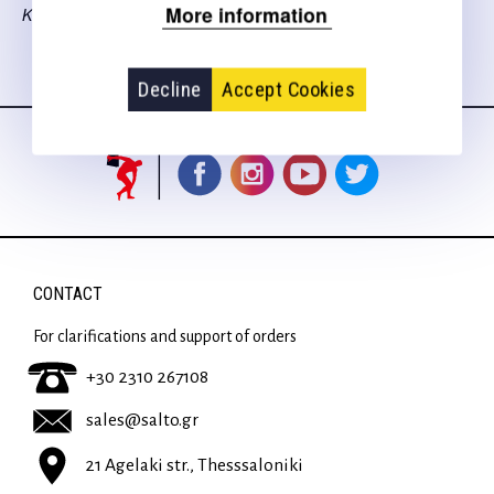
More information
Κάνο Τ.
Decline
Accept Cookies
Follow us
on social media
CONTACT
For clarifications and support of orders
+30 2310 267108
sales@salto.gr
21 Agelaki str., Thesssaloniki