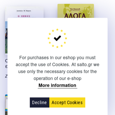
For purchases in our eshop you must
Ο ίππος και η
Άλογα το πλήρες
accept the use of Cookies. At salto.gr we
εκτροφή του
βιβλίο και η
φροντίδα του –
use only the necessary cookies for the
Ζαφράκας Α.
εξαντλημένο
operation of our e-shop
More information
Hawcroft Tim
Decline
Accept Cookies