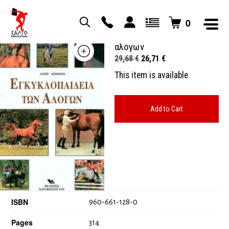
0
Εγκυκλοπαίδεια των
αλόγων
Original
Current
29,68
€
26,71
€
price
price
This item is available
was:
is:
29,68 €.
26,71 €.
Add to Cart
ISBN
960-661-128-0
Pages
314