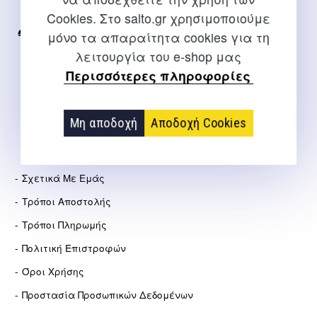
Internet
Cookies. Στο salto.gr χρησιμοποιούμε
μόνο τα απαραίτητα cookies για τη
2310 267108
λειτουργία του e-shop μας
info@salto.gr
Περισσότερες πληροφορίες
Αγγελάκη 21, Θεσσαλονίκη
Μη αποδοχή
Αποδοχή Cookies
ΕΤΑΙΡΕΊΑ
Σχετικά Με Εμάς
Τρόποι Αποστολής
Τρόποι Πληρωμής
Πολιτική Επιστροφών
Όροι Χρήσης
Προστασία Προσωπικών Δεδομένων