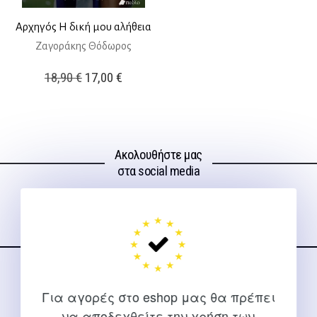
Αρχηγός Η δική μου αλήθεια
Ζαγοράκης Θόδωρος
Original
Η
18,90
€
17,00
€
price
τρέχουσα
was:
τιμή
18,90 €.
είναι:
Ακολουθήστε μας
17,00 €.
στα social media
ΕΠΙΚΟΙΝΩΝΊΑ
Για αγορές στο eshop μας θα πρέπει
Για διευκρινίσεις και υποστήριξη παραγγελιών μέσω του
να αποδεχθείτε την χρήση των