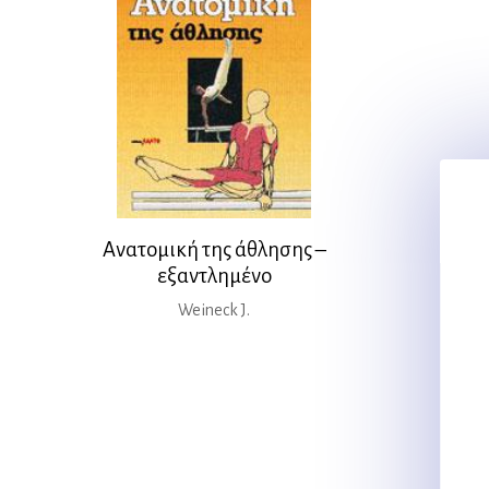
Ανατομική της άθλησης –
εξαντλημένο
Weineck J.