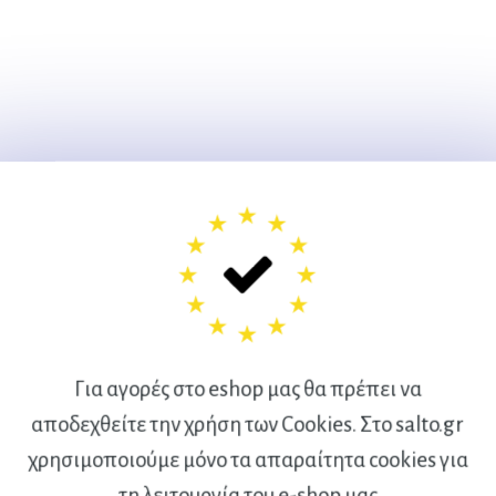
Για αγορές στο eshop μας θα πρέπει να
αποδεχθείτε την χρήση των Cookies. Στο salto.gr
χρησιμοποιούμε μόνο τα απαραίτητα cookies για
τη λειτουργία του e-shop μας