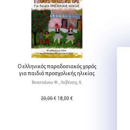
Ο ελληνικός παραδοσιακός χορός
για παιδιά προσχολικής ηλικίας
Βενετσάνου Φ., Λεβέντης Χ.
Original
Η
20,00
€
18,00
€
price
τρέχουσα
was:
τιμή
20,00 €.
είναι: