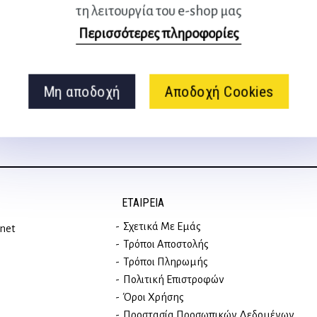
τη λειτουργία του e-shop μας
Ακολουθήστε μας
Περισσότερες πληροφορίες
στα social media
Μη αποδοχή
Αποδοχή Cookies
ΕΤΑΙΡΕΊΑ
Σχετικά Με Εμάς
rnet
Τρόποι Αποστολής
Τρόποι Πληρωμής
Πολιτική Επιστροφών
Όροι Χρήσης
Προστασία Προσωπικών Δεδομένων