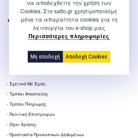
να αποδεχθείτε την χρήση των
Για διευκρινίσεις και υποστήριξη παραγγελιών μέσω του
Cookies. Στο salto.gr χρησιμοποιούμε
Internet
μόνο τα απαραίτητα cookies για τη
2310 267108
λειτουργία του e-shop μας
info@salto.gr
Περισσότερες πληροφορίες
Αγγελάκη 21, Θεσσαλονίκη
Μη αποδοχή
Αποδοχή Cookies
ΕΤΑΙΡΕΊΑ
Σχετικά Με Εμάς
Τρόποι Αποστολής
Τρόποι Πληρωμής
Πολιτική Επιστροφών
Όροι Χρήσης
Προστασία Προσωπικών Δεδομένων