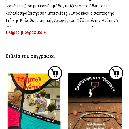
ικανότητες) σε μία κοινή ομάδα, παίζοντας το άθλημα της
καλαθοσφαίρισης σε 3 μπασκέτες. Αυτός είναι ο σκοπός της
Ειδικής Καλαθοσφαιρικής Αγωγής του “Τζάμπολ της Αγάπης”:
«Όλα τα παιδιά να είναι μία ομάδα, με μία μπάλα του μπάσκετ
Πλήρες βιογραφικό +
να τα ενώνει».
Βιβλία του συγγραφέα