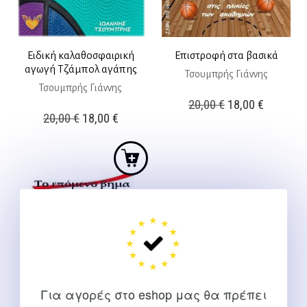
Ειδική καλαθοσφαιρική
Επιστροφή στα βασικά
αγωγή Τζάμπολ αγάπης
Τσουμπρής Γιάννης
Τσουμπρής Γιάννης
Original
Η
20,00
€
18,00
€
Original
Η
20,00
€
18,00
€
price
τρέχουσ
price
τρέχουσα
was:
τιμή
was:
τιμή
20,00 €.
είναι:
20,00 €.
είναι:
18,00 €.
18,00 €.
Για αγορές στο eshop μας θα πρέπει