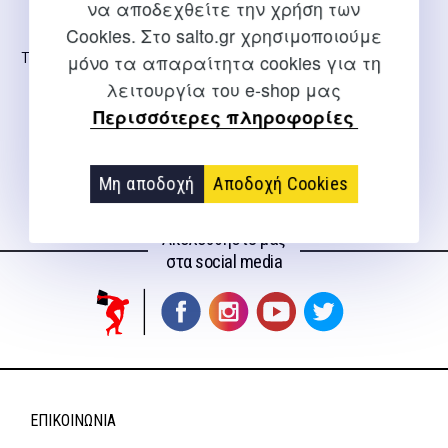
να αποδεχθείτε την χρήση των
Cookies. Στο salto.gr χρησιμοποιούμε
Το επόμενο βήμα – μπάσκετ
μόνο τα απαραίτητα cookies για τη
λειτουργία του e-shop μας
Τσουμπρής Γιάννης
Περισσότερες πληροφορίες
Original
Η
16,00
€
14,40
€
price
τρέχουσα
was:
τιμή
Μη αποδοχή
Αποδοχή Cookies
16,00 €.
είναι:
Ακολουθήστε μας
14,40 €.
στα social media
ΕΠΙΚΟΙΝΩΝΊΑ