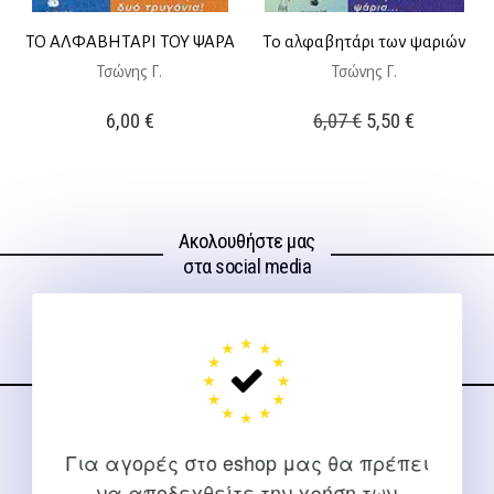
ΤΟ ΑΛΦΑΒΗΤΑΡΙ ΤΟΥ ΨΑΡΑ
Το αλφαβητάρι των ψαριών
Τσώνης Γ.
Τσώνης Γ.
Original
Η
6,00
€
6,07
€
5,50
€
price
τρέχουσ
was:
τιμή
6,07 €.
είναι:
Ακολουθήστε μας
5,50 €.
στα social media
ΕΠΙΚΟΙΝΩΝΊΑ
Για αγορές στο eshop μας θα πρέπει
Για διευκρινίσεις και υποστήριξη παραγγελιών μέσω του
να αποδεχθείτε την χρήση των