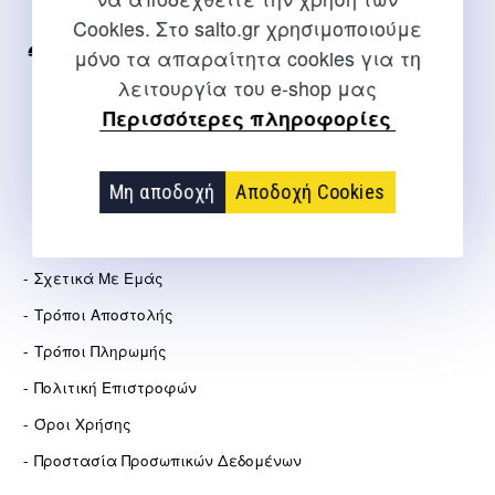
Internet
Cookies. Στο salto.gr χρησιμοποιούμε
μόνο τα απαραίτητα cookies για τη
2310 267108
λειτουργία του e-shop μας
info@salto.gr
Περισσότερες πληροφορίες
Αγγελάκη 21, Θεσσαλονίκη
Μη αποδοχή
Αποδοχή Cookies
ΕΤΑΙΡΕΊΑ
Σχετικά Με Εμάς
Τρόποι Αποστολής
Τρόποι Πληρωμής
Πολιτική Επιστροφών
Όροι Χρήσης
Προστασία Προσωπικών Δεδομένων