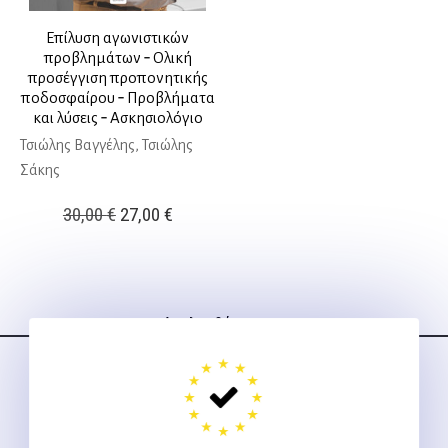
Επίλυση αγωνιστικών
προβλημάτων ‐ Ολική
προσέγγιση προπονητικής
ποδοσφαίρου ‐ Προβλήματα
και λύσεις ‐ Ασκησιολόγιο
Τσιώλης Βαγγέλης, Τσιώλης
Σάκης
Original
Η
30,00
€
27,00
€
price
τρέχουσα
was:
τιμή
30,00 €.
είναι:
Ακολουθήστε μας
27,00 €.
στα social media