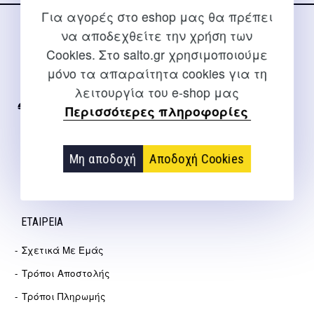
Για αγορές στο eshop μας θα πρέπει
να αποδεχθείτε την χρήση των
ΕΠΙΚΟΙΝΩΝΊΑ
Cookies. Στο salto.gr χρησιμοποιούμε
Για διευκρινίσεις και υποστήριξη παραγγελιών μέσω του
μόνο τα απαραίτητα cookies για τη
Internet
λειτουργία του e-shop μας
Περισσότερες πληροφορίες
2310 267108
info@salto.gr
Μη αποδοχή
Αποδοχή Cookies
Αγγελάκη 21, Θεσσαλονίκη
ΕΤΑΙΡΕΊΑ
Σχετικά Με Εμάς
Τρόποι Αποστολής
Τρόποι Πληρωμής