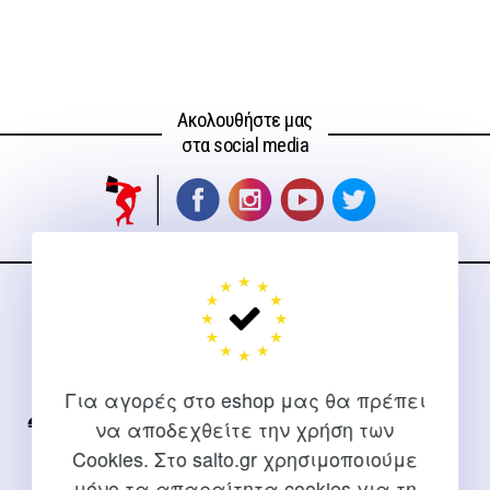
Ακολουθήστε μας
στα social media
ΕΠΙΚΟΙΝΩΝΊΑ
Για διευκρινίσεις και υποστήριξη παραγγελιών μέσω του
Internet
Για αγορές στο eshop μας θα πρέπει
να αποδεχθείτε την χρήση των
2310 267108
Cookies. Στο salto.gr χρησιμοποιούμε
info@salto.gr
μόνο τα απαραίτητα cookies για τη