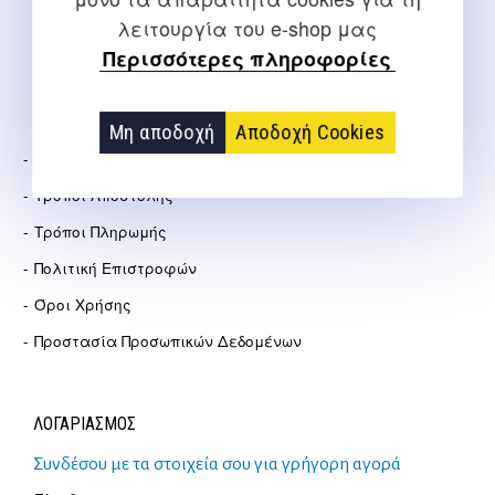
λειτουργία του e-shop μας
Αγγελάκη 21, Θεσσαλονίκη
Περισσότερες πληροφορίες
ΕΤΑΙΡΕΊΑ
Μη αποδοχή
Αποδοχή Cookies
Σχετικά Με Εμάς
Τρόποι Αποστολής
Τρόποι Πληρωμής
Πολιτική Επιστροφών
Όροι Χρήσης
Προστασία Προσωπικών Δεδομένων
ΛΟΓΑΡΙΑΣΜΟΣ
Συνδέσου με τα στοιχεία σου για γρήγορη αγορά