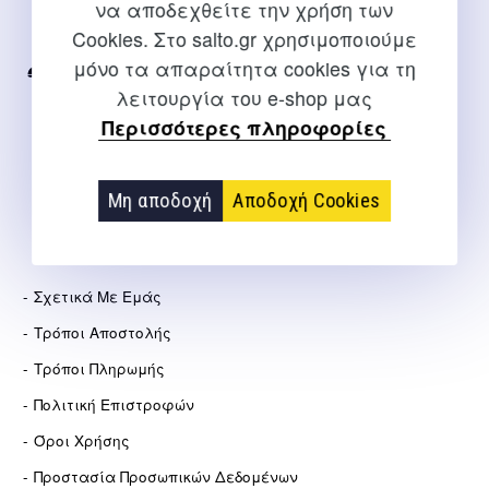
να αποδεχθείτε την χρήση των
Για διευκρινίσεις και υποστήριξη παραγγελιών μέσω του
Cookies. Στο salto.gr χρησιμοποιούμε
Internet
μόνο τα απαραίτητα cookies για τη
2310 267108
λειτουργία του e-shop μας
info@salto.gr
Περισσότερες πληροφορίες
Αγγελάκη 21, Θεσσαλονίκη
Μη αποδοχή
Αποδοχή Cookies
ΕΤΑΙΡΕΊΑ
Σχετικά Με Εμάς
Τρόποι Αποστολής
Τρόποι Πληρωμής
Πολιτική Επιστροφών
Όροι Χρήσης
Προστασία Προσωπικών Δεδομένων