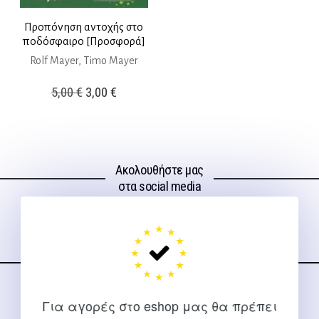
Προπόνηση αντοχής στο
ποδόσφαιρο [Προσφορά]
Rolf Mayer, Timo Mayer
Original
Η
5,00
€
3,00
€
price
τρέχουσα
was:
τιμή
5,00 €.
είναι:
Ακολουθήστε μας
3,00 €.
στα social media
ΕΠΙΚΟΙΝΩΝΊΑ
Για αγορές στο eshop μας θα πρέπει