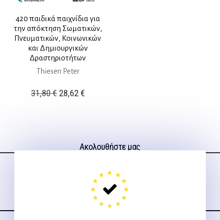
420 παιδικά παιχνίδια για
την απόκτηση Σωματικών,
Πνευματικών, Κοινωνικών
και Δημιουργικών
Δραστηριοτήτων
Thiesen Peter
Original
Η
31,80
€
28,62
€
price
τρέχουσα
was:
τιμή
31,80 €.
είναι:
Ακολουθήστε μας
28,62 €.
στα social media