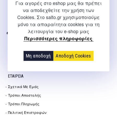
Για αγορές στο eshop μας θα πρέπει
ΕΠΙΚΟΙΝΩΝΊΑ
να αποδεχθείτε την χρήση των
Cookies. Στο salto.gr χρησιμοποιούμε
Για διευκρινίσεις και υποστήριξη παραγγελιών μέσω του
μόνο τα απαραίτητα cookies για τη
Internet
λειτουργία του e-shop μας
2310 267108
Περισσότερες πληροφορίες
info@salto.gr
Μη αποδοχή
Αποδοχή Cookies
Αγγελάκη 21, Θεσσαλονίκη
ΕΤΑΙΡΕΊΑ
Σχετικά Με Εμάς
Τρόποι Αποστολής
Τρόποι Πληρωμής
Πολιτική Επιστροφών