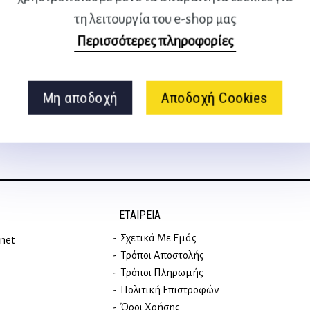
τη λειτουργία του e-shop μας
Ακολουθήστε μας
Περισσότερες πληροφορίες
στα social media
Μη αποδοχή
Αποδοχή Cookies
ΕΤΑΙΡΕΊΑ
Σχετικά Με Εμάς
rnet
Τρόποι Αποστολής
Τρόποι Πληρωμής
Πολιτική Επιστροφών
Όροι Χρήσης