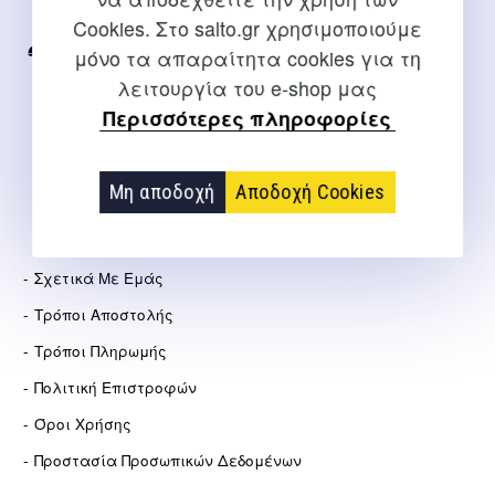
Internet
Cookies. Στο salto.gr χρησιμοποιούμε
μόνο τα απαραίτητα cookies για τη
2310 267108
λειτουργία του e-shop μας
info@salto.gr
Περισσότερες πληροφορίες
Αγγελάκη 21, Θεσσαλονίκη
Μη αποδοχή
Αποδοχή Cookies
ΕΤΑΙΡΕΊΑ
Σχετικά Με Εμάς
Τρόποι Αποστολής
Τρόποι Πληρωμής
Πολιτική Επιστροφών
Όροι Χρήσης
Προστασία Προσωπικών Δεδομένων