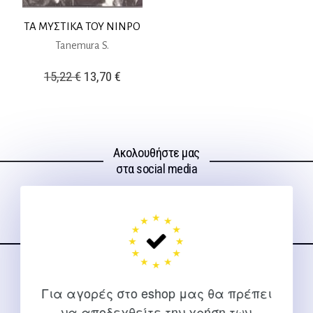
ΤΑ ΜΥΣΤΙΚΑ ΤΟΥ NINPO
Tanemura S.
Original
Η
15,22
€
13,70
€
price
τρέχουσα
was:
τιμή
15,22 €.
είναι:
Ακολουθήστε μας
13,70 €.
στα social media
ΕΠΙΚΟΙΝΩΝΊΑ
Για αγορές στο eshop μας θα πρέπει
Για διευκρινίσεις και υποστήριξη παραγγελιών μέσω του
να αποδεχθείτε την χρήση των