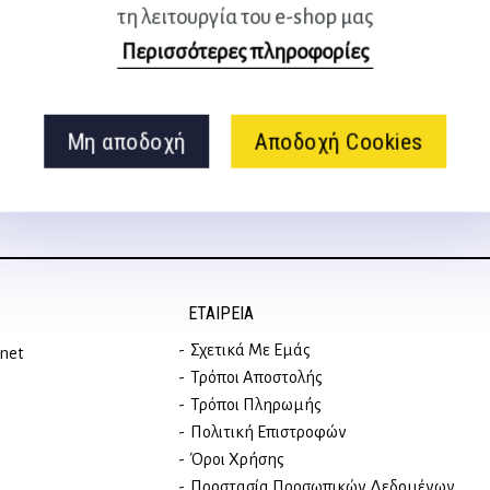
τη λειτουργία του e-shop μας
Ακολουθήστε μας
Περισσότερες πληροφορίες
στα social media
Μη αποδοχή
Αποδοχή Cookies
ΕΤΑΙΡΕΊΑ
Σχετικά Με Εμάς
rnet
Τρόποι Αποστολής
Τρόποι Πληρωμής
Πολιτική Επιστροφών
Όροι Χρήσης
Προστασία Προσωπικών Δεδομένων