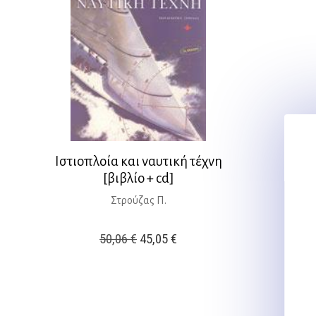
Ιστιοπλοία και ναυτική τέχνη
[βιβλίο + cd]
Στρούζας Π.
Original
Η
50,06
€
45,05
€
price
τρέχουσα
was:
τιμή
50,06 €.
είναι: