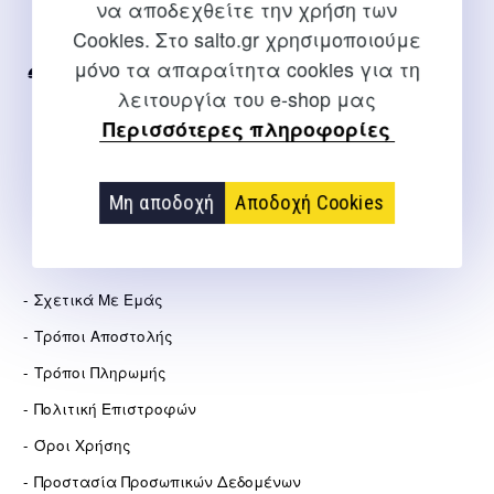
να αποδεχθείτε την χρήση των
Για διευκρινίσεις και υποστήριξη παραγγελιών μέσω του
Cookies. Στο salto.gr χρησιμοποιούμε
Internet
μόνο τα απαραίτητα cookies για τη
2310 267108
λειτουργία του e-shop μας
info@salto.gr
Περισσότερες πληροφορίες
Αγγελάκη 21, Θεσσαλονίκη
Μη αποδοχή
Αποδοχή Cookies
ΕΤΑΙΡΕΊΑ
Σχετικά Με Εμάς
Τρόποι Αποστολής
Τρόποι Πληρωμής
Πολιτική Επιστροφών
Όροι Χρήσης
Προστασία Προσωπικών Δεδομένων