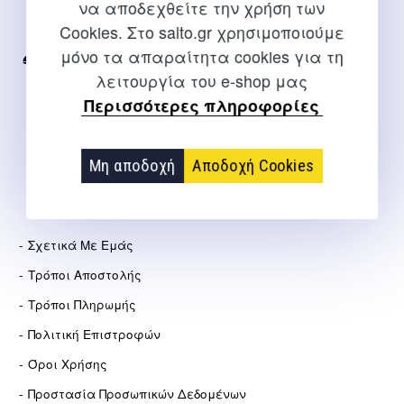
να αποδεχθείτε την χρήση των
Για διευκρινίσεις και υποστήριξη παραγγελιών μέσω του
Cookies. Στο salto.gr χρησιμοποιούμε
Internet
μόνο τα απαραίτητα cookies για τη
2310 267108
λειτουργία του e-shop μας
info@salto.gr
Περισσότερες πληροφορίες
Αγγελάκη 21, Θεσσαλονίκη
Μη αποδοχή
Αποδοχή Cookies
ΕΤΑΙΡΕΊΑ
Σχετικά Με Εμάς
Τρόποι Αποστολής
Τρόποι Πληρωμής
Πολιτική Επιστροφών
Όροι Χρήσης
Προστασία Προσωπικών Δεδομένων