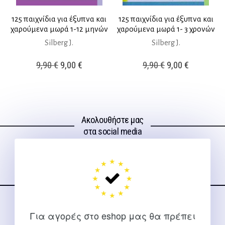
125 παιχνίδια για έξυπνα και
125 παιχνίδια για έξυπνα και
χαρούμενα μωρά 1-12 μηνών
χαρούμενα μωρά 1- 3 χρονών
Silberg J.
Silberg J.
Original
Η
Original
Η
9,90
€
9,00
€
9,90
€
9,00
€
price
τρέχουσα
price
τρέχουσ
was:
τιμή
was:
τιμή
9,90 €.
είναι:
9,90 €.
είναι:
Ακολουθήστε μας
9,00 €.
9,00 €.
στα social media
ΕΠΙΚΟΙΝΩΝΊΑ
Για αγορές στο eshop μας θα πρέπει