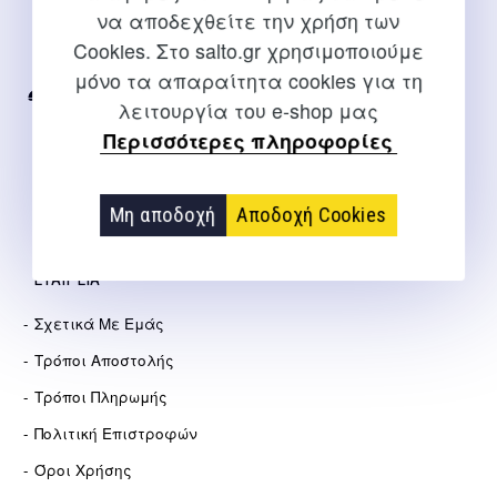
να αποδεχθείτε την χρήση των
Για διευκρινίσεις και υποστήριξη παραγγελιών μέσω του
Cookies. Στο salto.gr χρησιμοποιούμε
Internet
μόνο τα απαραίτητα cookies για τη
2310 267108
λειτουργία του e-shop μας
Περισσότερες πληροφορίες
info@salto.gr
Αγγελάκη 21, Θεσσαλονίκη
Μη αποδοχή
Αποδοχή Cookies
ΕΤΑΙΡΕΊΑ
Σχετικά Με Εμάς
Τρόποι Αποστολής
Τρόποι Πληρωμής
Πολιτική Επιστροφών
Όροι Χρήσης