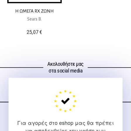
Η ΩΜΕΓΑ RX ΖΩΝΗ
Sears B.
25,07
€
Ακολουθήστε μας
στα social media
ΕΠΙΚΟΙΝΩΝΊΑ
Για αγορές στο eshop μας θα πρέπει
Για διευκρινίσεις και υποστήριξη παραγγελιών μέσω του
να αποδεχθείτε την χρήση των