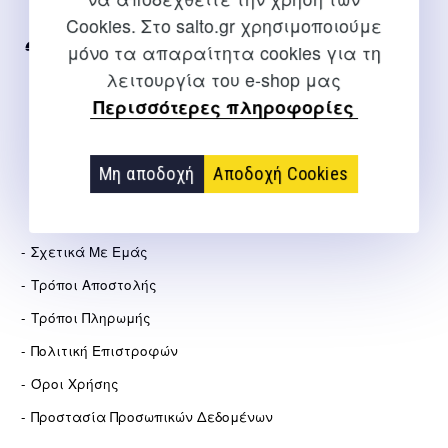
Internet
Cookies. Στο salto.gr χρησιμοποιούμε
μόνο τα απαραίτητα cookies για τη
2310 267108
λειτουργία του e-shop μας
info@salto.gr
Περισσότερες πληροφορίες
Αγγελάκη 21, Θεσσαλονίκη
Μη αποδοχή
Αποδοχή Cookies
ΕΤΑΙΡΕΊΑ
Σχετικά Με Εμάς
Τρόποι Αποστολής
Τρόποι Πληρωμής
Πολιτική Επιστροφών
Όροι Χρήσης
Προστασία Προσωπικών Δεδομένων