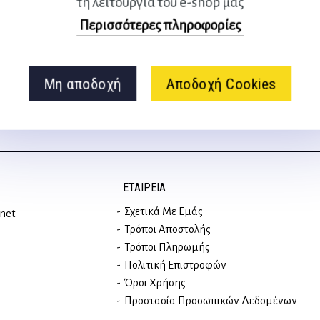
τη λειτουργία του e-shop μας
Ακολουθήστε μας
Περισσότερες πληροφορίες
στα social media
Μη αποδοχή
Αποδοχή Cookies
ΕΤΑΙΡΕΊΑ
Σχετικά Με Εμάς
rnet
Τρόποι Αποστολής
Τρόποι Πληρωμής
Πολιτική Επιστροφών
Όροι Χρήσης
Προστασία Προσωπικών Δεδομένων