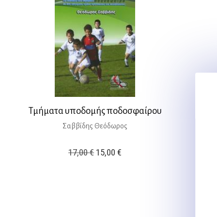
Τμήματα υποδομής ποδοσφαίρου
Σαββίδης Θεόδωρος
Original
Η
17,00
€
15,00
€
price
τρέχουσα
was:
τιμή
17,00 €.
είναι:
15,00 €.