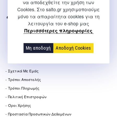
να αποδεχθείτε την χρήση των
Για διευκρινίσεις και υποστήριξη παραγγελιών μέσω του
Cookies. Στο salto.gr χρησιμοποιούμε
Internet
μόνο τα απαραίτητα cookies για τη
2310 267108
λειτουργία του e-shop μας
info@salto.gr
Περισσότερες πληροφορίες
Αγγελάκη 21, Θεσσαλονίκη
Μη αποδοχή
Αποδοχή Cookies
ΕΤΑΙΡΕΊΑ
Σχετικά Με Εμάς
Τρόποι Αποστολής
Τρόποι Πληρωμής
Πολιτική Επιστροφών
Όροι Χρήσης
Προστασία Προσωπικών Δεδομένων