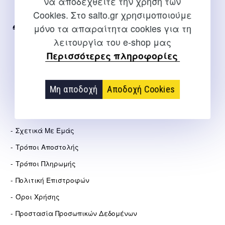
να αποδεχθείτε την χρήση των
Internet
Cookies. Στο salto.gr χρησιμοποιούμε
μόνο τα απαραίτητα cookies για τη
2310 267108
λειτουργία του e-shop μας
info@salto.gr
Περισσότερες πληροφορίες
Αγγελάκη 21, Θεσσαλονίκη
Μη αποδοχή
Αποδοχή Cookies
ΕΤΑΙΡΕΊΑ
Σχετικά Με Εμάς
Τρόποι Αποστολής
Τρόποι Πληρωμής
Πολιτική Επιστροφών
Όροι Χρήσης
Προστασία Προσωπικών Δεδομένων