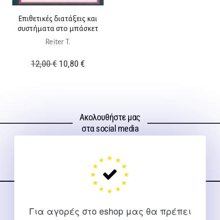
Επιθετικές διατάξεις και
συστήματα στο μπάσκετ
Reiter T.
Original
Η
12,00
€
10,80
€
price
τρέχουσα
was:
τιμή
12,00 €.
είναι:
Ακολουθήστε μας
10,80 €.
στα social media
ΕΠΙΚΟΙΝΩΝΊΑ
Για αγορές στο eshop μας θα πρέπει