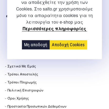
να αποδεχθείτε την χρήση των
Για διευκρινίσεις και υποστήριξη παραγγελιών μέσω του
Cookies. Στο salto.gr χρησιμοποιούμε
Internet
μόνο τα απαραίτητα cookies για τη
2310 267108
λειτουργία του e-shop μας
info@salto.gr
Περισσότερες πληροφορίες
Αγγελάκη 21, Θεσσαλονίκη
Μη αποδοχή
Αποδοχή Cookies
ΕΤΑΙΡΕΊΑ
Σχετικά Με Εμάς
Τρόποι Αποστολής
Τρόποι Πληρωμής
Πολιτική Επιστροφών
Όροι Χρήσης
Προστασία Προσωπικών Δεδομένων