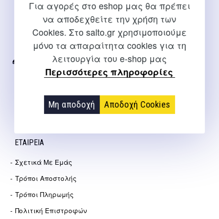
Για αγορές στο eshop μας θα πρέπει
ΕΠΙΚΟΙΝΩΝΊΑ
να αποδεχθείτε την χρήση των
Cookies. Στο salto.gr χρησιμοποιούμε
Για διευκρινίσεις και υποστήριξη παραγγελιών μέσω του
μόνο τα απαραίτητα cookies για τη
Internet
λειτουργία του e-shop μας
2310 267108
Περισσότερες πληροφορίες
info@salto.gr
Μη αποδοχή
Αποδοχή Cookies
Αγγελάκη 21, Θεσσαλονίκη
ΕΤΑΙΡΕΊΑ
Σχετικά Με Εμάς
Τρόποι Αποστολής
Τρόποι Πληρωμής
Πολιτική Επιστροφών