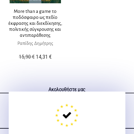
More than a game το
ποδόσφαιρο ως πεδίο
έκφρασης και διεκδίκησης,
πολιτικής σύγκρουσης και
αντιπαράθεσης
Ραπίδης Δημήτρης
Original
Η
15,90
€
14,31
€
price
τρέχουσα
was:
τιμή
15,90 €.
είναι:
Ακολουθήστε μας
14,31 €.
στα social media