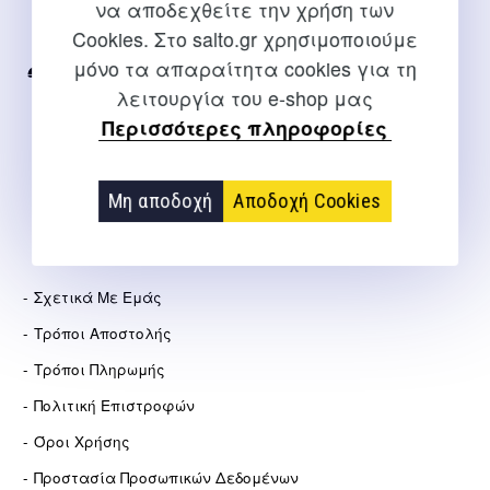
να αποδεχθείτε την χρήση των
Για διευκρινίσεις και υποστήριξη παραγγελιών μέσω του
Cookies. Στο salto.gr χρησιμοποιούμε
Internet
μόνο τα απαραίτητα cookies για τη
2310 267108
λειτουργία του e-shop μας
info@salto.gr
Περισσότερες πληροφορίες
Αγγελάκη 21, Θεσσαλονίκη
Μη αποδοχή
Αποδοχή Cookies
ΕΤΑΙΡΕΊΑ
Σχετικά Με Εμάς
Τρόποι Αποστολής
Τρόποι Πληρωμής
Πολιτική Επιστροφών
Όροι Χρήσης
Προστασία Προσωπικών Δεδομένων