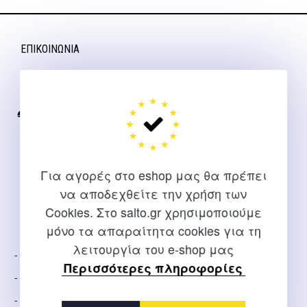
ΕΠΙΚΟΙΝΩΝΊΑ
Για διευκρινίσεις και υποστήριξη παραγγελιών μέσω του
Internet
2310 267108
info@salto.gr
Για αγορές στο eshop μας θα πρέπει
Αγγελάκη 21, Θεσσαλονίκη
να αποδεχθείτε την χρήση των
Cookies. Στο salto.gr χρησιμοποιούμε
ΕΤΑΙΡΕΊΑ
μόνο τα απαραίτητα cookies για τη
λειτουργία του e-shop μας
Σχετικά Με Εμάς
Περισσότερες πληροφορίες
Τρόποι Αποστολής
Τρόποι Πληρωμής