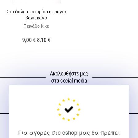
Στα όπλα η ιστορία της ραγιο
βαγιεκανο
Πεινάδο Κίκε
Original
Η
9,00
€
8,10
€
price
τρέχουσα
was:
τιμή
9,00 €.
είναι:
Ακολουθήστε μας
8,10 €.
στα social media
ΕΠΙΚΟΙΝΩΝΊΑ
Για αγορές στο eshop μας θα πρέπει