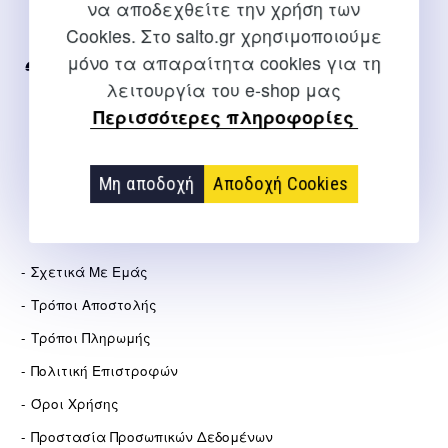
να αποδεχθείτε την χρήση των
Για διευκρινίσεις και υποστήριξη παραγγελιών μέσω του
Cookies. Στο salto.gr χρησιμοποιούμε
Internet
μόνο τα απαραίτητα cookies για τη
2310 267108
λειτουργία του e-shop μας
info@salto.gr
Περισσότερες πληροφορίες
Αγγελάκη 21, Θεσσαλονίκη
Μη αποδοχή
Αποδοχή Cookies
ΕΤΑΙΡΕΊΑ
Σχετικά Με Εμάς
Τρόποι Αποστολής
Τρόποι Πληρωμής
Πολιτική Επιστροφών
Όροι Χρήσης
Προστασία Προσωπικών Δεδομένων