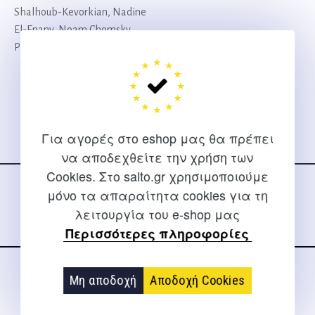
Shalhoub-Kevorkian, Nadine
El-Enany, Noam Chomsky,
Paul Gilroy, Yanis Varoufakis
Original
Η
18,88
€
16,99
€
price
τρέχουσα
was:
τιμή
18,88 €.
είναι:
Για αγορές στο eshop μας θα πρέπει
Ακολουθήστε μας
να αποδεχθείτε την χρήση των
16,99 €.
στα social media
Cookies. Στο salto.gr χρησιμοποιούμε
μόνο τα απαραίτητα cookies για τη
λειτουργία του e-shop μας
Περισσότερες πληροφορίες
Μη αποδοχή
Αποδοχή Cookies
ΕΠΙΚΟΙΝΩΝΊΑ
Για διευκρινίσεις και υποστήριξη παραγγελιών μέσω του