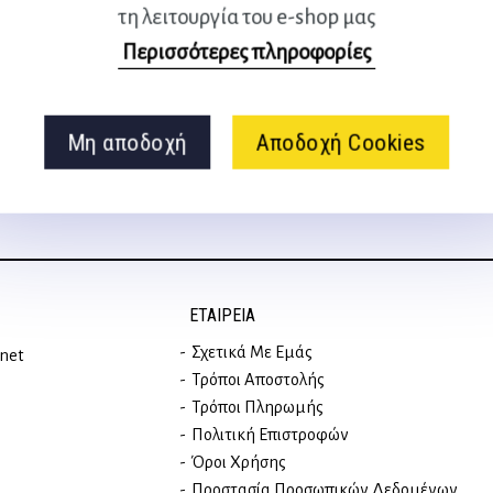
τη λειτουργία του e-shop μας
Ακολουθήστε μας
Περισσότερες πληροφορίες
στα social media
Μη αποδοχή
Αποδοχή Cookies
ΕΤΑΙΡΕΊΑ
Σχετικά Με Εμάς
rnet
Τρόποι Αποστολής
Τρόποι Πληρωμής
Πολιτική Επιστροφών
Όροι Χρήσης
Προστασία Προσωπικών Δεδομένων