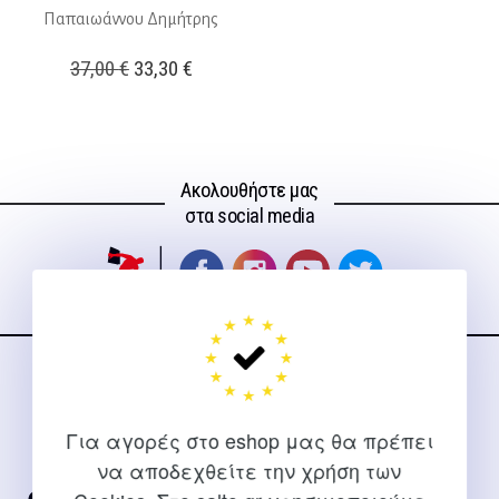
Παπαιωάννου Δημήτρης
Original
Η
37,00
€
33,30
€
price
τρέχουσα
was:
τιμή
37,00 €.
είναι:
Ακολουθήστε μας
33,30 €.
στα social media
ΕΠΙΚΟΙΝΩΝΊΑ
Για διευκρινίσεις και υποστήριξη παραγγελιών μέσω του
Για αγορές στο eshop μας θα πρέπει
Internet
να αποδεχθείτε την χρήση των