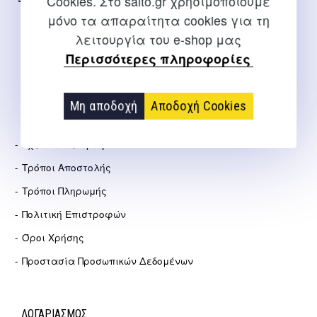
Cookies. Στο salto.gr χρησιμοποιούμε
2310 267108
μόνο τα απαραίτητα cookies για τη
info@salto.gr
λειτουργία του e-shop μας
Περισσότερες πληροφορίες
Αγγελάκη 21, Θεσσαλονίκη
Μη αποδοχή
Αποδοχή Cookies
ΕΤΑΙΡΕΊΑ
Σχετικά Με Εμάς
Τρόποι Αποστολής
Τρόποι Πληρωμής
Πολιτική Επιστροφών
Όροι Χρήσης
Προστασία Προσωπικών Δεδομένων
ΛΟΓΑΡΙΑΣΜΟΣ