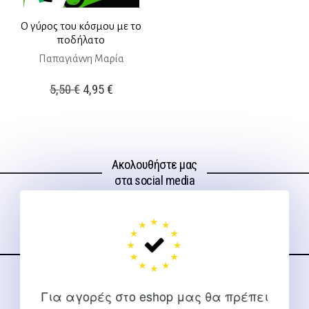
Ο γύρος του κόσμου με το
ποδήλατο
Παπαγιάννη Μαρία
Original
Η
5,50
€
4,95
€
price
τρέχουσα
was:
τιμή
5,50 €.
είναι:
Ακολουθήστε μας
4,95 €.
στα social media
ΕΠΙΚΟΙΝΩΝΊΑ
Για αγορές στο eshop μας θα πρέπει