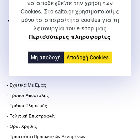
να αποδεχθείτε την χρήση των
Για διευκρινίσεις και υποστήριξη παραγγελιών μέσω του
Cookies. Στο salto.gr χρησιμοποιούμε
Internet
μόνο τα απαραίτητα cookies για τη
2310 267108
λειτουργία του e-shop μας
info@salto.gr
Περισσότερες πληροφορίες
Αγγελάκη 21, Θεσσαλονίκη
Μη αποδοχή
Αποδοχή Cookies
ΕΤΑΙΡΕΊΑ
Σχετικά Με Εμάς
Τρόποι Αποστολής
Τρόποι Πληρωμής
Πολιτική Επιστροφών
Όροι Χρήσης
Προστασία Προσωπικών Δεδομένων