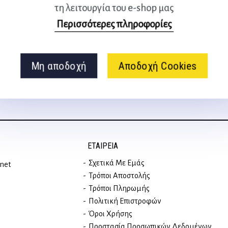
τη λειτουργία του e-shop μας
Ακολουθήστε μας
Περισσότερες πληροφορίες
στα social media
Μη αποδοχή
Αποδοχή Cookies
ΕΤΑΙΡΕΊΑ
Σχετικά Με Εμάς
rnet
Τρόποι Αποστολής
Τρόποι Πληρωμής
Πολιτική Επιστροφών
Όροι Χρήσης
Προστασία Προσωπικών Δεδομένων