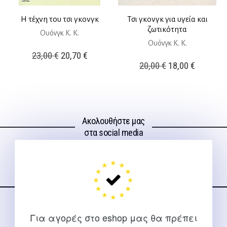
Η τέχνη του τσι γκονγκ
Τσι γκονγκ για υγεία και
ζωτικότητα
Ουόνγκ Κ. Κ.
Ουόνγκ Κ. Κ.
Original
Η
23,00
€
20,70
€
Original
Η
20,00
€
18,00
€
price
τρέχουσα
price
τρέχουσ
was:
τιμή
was:
τιμή
23,00 €.
είναι:
20,00 €.
είναι:
20,70 €.
Ακολουθήστε μας
18,00 €.
στα social media
ΕΠΙΚΟΙΝΩΝΊΑ
Για αγορές στο eshop μας θα πρέπει