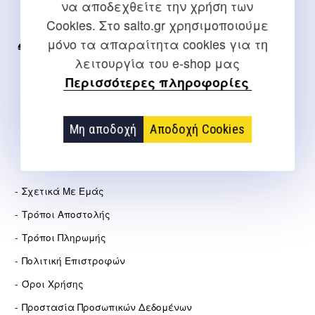
να αποδεχθείτε την χρήση των
Για διευκρινίσεις και υποστήριξη παραγγελιών μέσω του
Cookies. Στο salto.gr χρησιμοποιούμε
Internet
μόνο τα απαραίτητα cookies για τη
2310 267108
λειτουργία του e-shop μας
info@salto.gr
Περισσότερες πληροφορίες
Αγγελάκη 21, Θεσσαλονίκη
Μη αποδοχή
Αποδοχή Cookies
ΕΤΑΙΡΕΊΑ
Σχετικά Με Εμάς
Τρόποι Αποστολής
Τρόποι Πληρωμής
Πολιτική Επιστροφών
Όροι Χρήσης
Προστασία Προσωπικών Δεδομένων