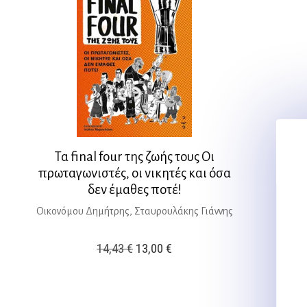
Τα final four της ζωής τους Οι
πρωταγωνιστές, οι νικητές και όσα
δεν έμαθες ποτέ!
Οικονόμου Δημήτρης, Σταυρουλάκης Γιάννης
Original
Η
14,43
€
13,00
€
price
τρέχουσα
was:
τιμή
14,43 €.
είναι: