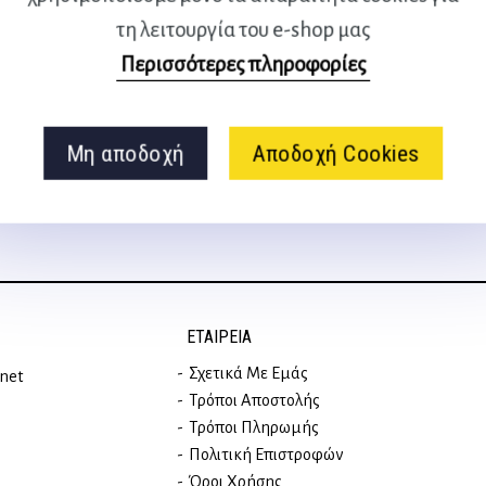
τη λειτουργία του e-shop μας
Ακολουθήστε μας
Περισσότερες πληροφορίες
στα social media
Μη αποδοχή
Αποδοχή Cookies
ΕΤΑΙΡΕΊΑ
Σχετικά Με Εμάς
rnet
Τρόποι Αποστολής
Τρόποι Πληρωμής
Πολιτική Επιστροφών
Όροι Χρήσης