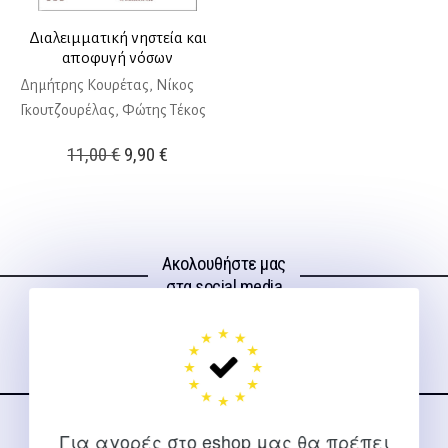
Διαλειμματική νηστεία και
αποφυγή νόσων
Δημήτρης Κουρέτας, Νίκος
Γκουτζουρέλας, Φώτης Τέκος
Original
Η
11,00
€
9,90
€
price
τρέχουσα
was:
τιμή
11,00 €.
είναι:
Ακολουθήστε μας
9,90 €.
στα social media
Για αγορές στο eshop μας θα πρέπει
ΕΠΙΚΟΙΝΩΝΊΑ