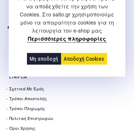
να αποδεχθείτε την χρήση των
Για διευκρινίσεις και υποστήριξη παραγγελιών μέσω του
Cookies. Στο salto.gr χρησιμοποιούμε
Internet
μόνο τα απαραίτητα cookies για τη
2310 267108
λειτουργία του e-shop μας
Περισσότερες πληροφορίες
info@salto.gr
Αγγελάκη 21, Θεσσαλονίκη
Μη αποδοχή
Αποδοχή Cookies
ΕΤΑΙΡΕΊΑ
Σχετικά Με Εμάς
Τρόποι Αποστολής
Τρόποι Πληρωμής
Πολιτική Επιστροφών
Όροι Χρήσης