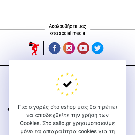
Ακολουθήστε μας
στα social media
ΕΠΙΚΟΙΝΩΝΊΑ
Για διευκρινίσεις και υποστήριξη παραγγελιών μέσω του
Internet
Για αγορές στο eshop μας θα πρέπει
2310 267108
να αποδεχθείτε την χρήση των
Cookies. Στο salto.gr χρησιμοποιούμε
info@salto.gr
μόνο τα απαραίτητα cookies για τη