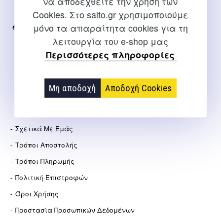
να αποδεχθείτε την χρήση των
Internet
Cookies. Στο salto.gr χρησιμοποιούμε
μόνο τα απαραίτητα cookies για τη
2310 267108
λειτουργία του e-shop μας
info@salto.gr
Περισσότερες πληροφορίες
Αγγελάκη 21, Θεσσαλονίκη
Μη αποδοχή
Αποδοχή Cookies
ΕΤΑΙΡΕΊΑ
Σχετικά Με Εμάς
Τρόποι Αποστολής
Τρόποι Πληρωμής
Πολιτική Επιστροφών
Όροι Χρήσης
Προστασία Προσωπικών Δεδομένων