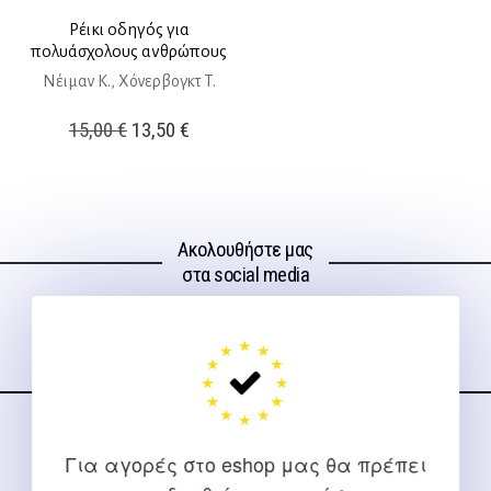
Ρέικι οδηγός για
πολυάσχολους ανθρώπους
Νέιμαν Κ., Χόνερβογκτ Τ.
Original
Η
15,00
€
13,50
€
price
τρέχουσα
was:
τιμή
15,00 €.
είναι:
Ακολουθήστε μας
13,50 €.
στα social media
ΕΠΙΚΟΙΝΩΝΊΑ
Για αγορές στο eshop μας θα πρέπει
Για διευκρινίσεις και υποστήριξη παραγγελιών μέσω του