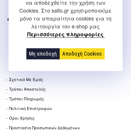
να αποδεχθείτε την χρήση των
Για διευκρινίσεις και υποστήριξη παραγγελιών μέσω του
Cookies. Στο salto.gr χρησιμοποιούμε
Internet
μόνο τα απαραίτητα cookies για τη
2310 267108
λειτουργία του e-shop μας
info@salto.gr
Περισσότερες πληροφορίες
Αγγελάκη 21, Θεσσαλονίκη
Μη αποδοχή
Αποδοχή Cookies
ΕΤΑΙΡΕΊΑ
Σχετικά Με Εμάς
Τρόποι Αποστολής
Τρόποι Πληρωμής
Πολιτική Επιστροφών
Όροι Χρήσης
Προστασία Προσωπικών Δεδομένων