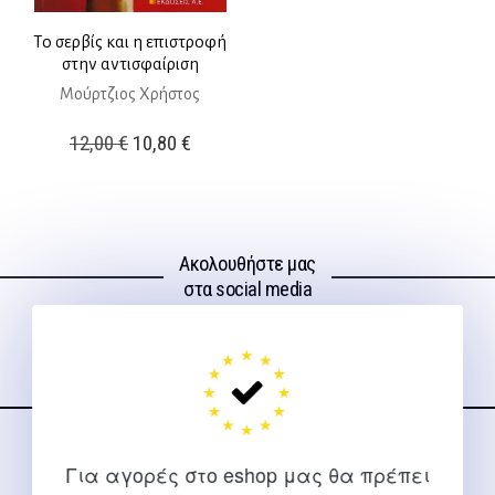
Το σερβίς και η επιστροφή
στην αντισφαίριση
Μούρτζιος Χρήστος
Original
Η
12,00
€
10,80
€
price
τρέχουσα
was:
τιμή
12,00 €.
είναι:
Ακολουθήστε μας
10,80 €.
στα social media
ΕΠΙΚΟΙΝΩΝΊΑ
Για αγορές στο eshop μας θα πρέπει