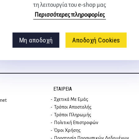
τη λειτουργία του e-shop μας
Ακολουθήστε μας
Περισσότερες πληροφορίες
στα social media
Μη αποδοχή
Αποδοχή Cookies
ΕΤΑΙΡΕΊΑ
Σχετικά Με Εμάς
rnet
Τρόποι Αποστολής
Τρόποι Πληρωμής
Πολιτική Επιστροφών
Όροι Χρήσης
Προστασία Προσωπικών Δεδομένων