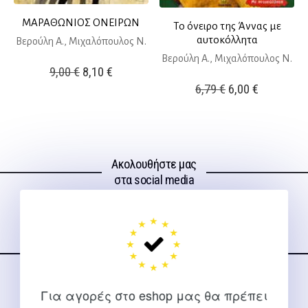
ΜΑΡΑΘΩΝΙΟΣ ΟΝΕΙΡΩΝ
Το όνειρο της Άννας με
αυτοκόλλητα
Βερούλη Α., Μιχαλόπουλος Ν.
Βερούλη Α., Μιχαλόπουλος Ν.
Original
Η
9,00
€
8,10
€
Original
Η
6,79
€
6,00
€
price
τρέχουσα
price
τρέχουσ
was:
τιμή
was:
τιμή
9,00 €.
είναι:
6,79 €.
είναι:
8,10 €.
Ακολουθήστε μας
6,00 €.
στα social media
ΕΠΙΚΟΙΝΩΝΊΑ
Για αγορές στο eshop μας θα πρέπει