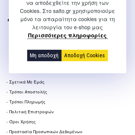
να αποδεχθείτε την χρήση των
Για διευκρινίσεις και υποστήριξη παραγγελιών μέσω του
Cookies. Στο salto.gr χρησιμοποιούμε
Internet
μόνο τα απαραίτητα cookies για τη
2310 267108
λειτουργία του e-shop μας
info@salto.gr
Περισσότερες πληροφορίες
Αγγελάκη 21, Θεσσαλονίκη
Μη αποδοχή
Αποδοχή Cookies
ΕΤΑΙΡΕΊΑ
Σχετικά Με Εμάς
Τρόποι Αποστολής
Τρόποι Πληρωμής
Πολιτική Επιστροφών
Όροι Χρήσης
Προστασία Προσωπικών Δεδομένων